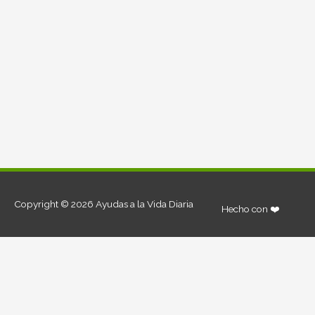
Copyright © 2026
Ayudas a la Vida Diaria
Hecho con ❤️
Utilizamos cookies para asegurar que damos la mejor experiencia al
usuario en nuestro sitio web. Si continúa utilizando este sitio asumiremos
que está de acuerdo.
más información
Estoy de acuerdo