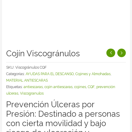
Cojín Viscogránulos
SKU:
Viscogránulos CQF
Categorías:
AYUDAS PARA EL DESCANSO
,
Cojines y Almohadas
,
MATERIAL ANTIESCARAS
Etiquetas:
antiescaras
,
cojín antiescaras
,
cojines
,
CQF
,
prevención
ulceras
,
Viscogranulos
Prevención Úlceras por
Presión: Destinado a personas
con cierta movilidad y bajo