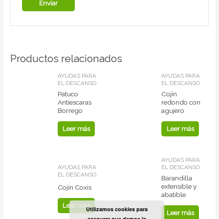
Productos relacionados
AYUDAS PARA
AYUDAS PARA
EL DESCANSO
EL DESCANSO
Patuco
Cojín
Antiescaras
redondo con
Borrego
agujero
Leer más
Leer más
AYUDAS PARA
AYUDAS PARA
EL DESCANSO
EL DESCANSO
Barandilla
extensible y
Cojín Coxis
abatible
Leer más
Utilizamos cookies para
Leer más
asegurar que damos la